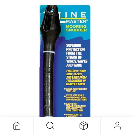
Amortisseur D'amarrage 7/8''-1''
140,89
$