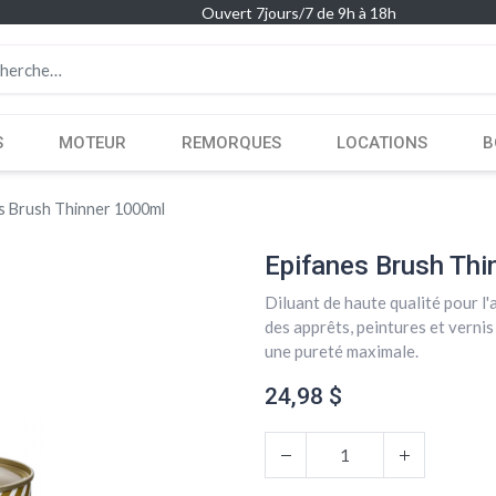
Ouvert 7jours/7 de 9h à 18h
S
MOTEUR
REMORQUES
LOCATIONS
B
s Brush Thinner 1000ml
Epifanes Brush Thi
Diluant de haute qualité pour l'
des apprêts, peintures et verni
une pureté maximale.
24,98
$