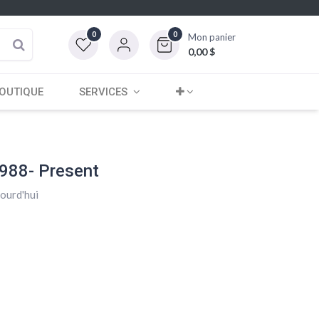
0
0
Mon panier
0,00
$
OUTIQUE
SERVICES
988- Present
jourd'hui