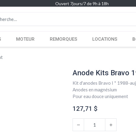
Ouvert 7jours/7 de 9h à 18h
S
MOTEUR
REMORQUES
LOCATIONS
B
nt
Anode Kits Bravo 1
Kit d'anodes Bravo I * 1988-au
Anodes en magnésium
Pour eau douce uniquement
127,71
$