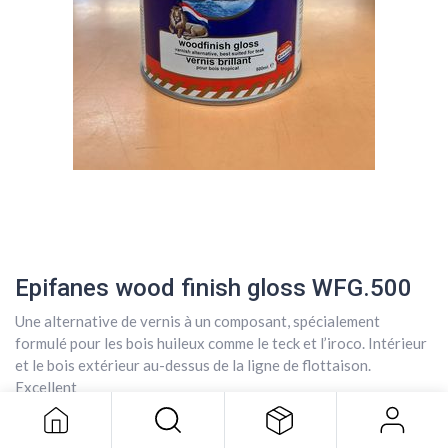
Epifanes wood finish gloss WFG.500
Une alternative de vernis à un composant, spécialement
Epifanes wood finish gloss WFG.500
formulé pour les bois huileux comme le teck et l’iroco. Intérieur
et le bois extérieur au-dessus de la ligne de flottaison.
35,40
$
Excellent
flexibilité, résistant à l’eau et haute construction. Sèche
clairement