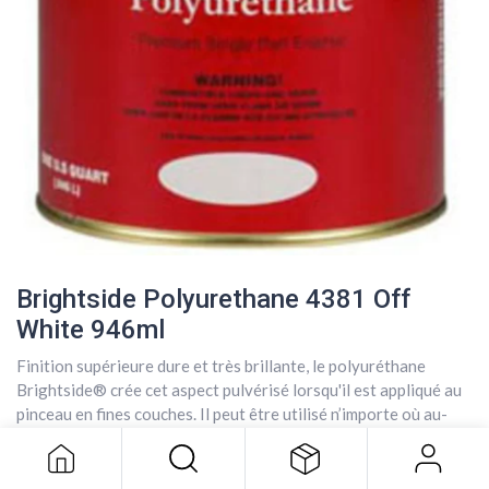
Brightside Polyurethane 4381 Off
White 946ml
Brightside Polyurethane 4381 Off
Finition supérieure dure et très brillante, le polyuréthane
White 946ml
Brightside® crée cet aspect pulvérisé lorsqu'il est appliqué au
71,08
$
pinceau en fines couches. Il peut être utilisé n’importe où au-
dessus de la véritable ligne de flottaison, il est facile à
nettoyer, résiste aux taches et présente une grande résistance
à l’abrasion.