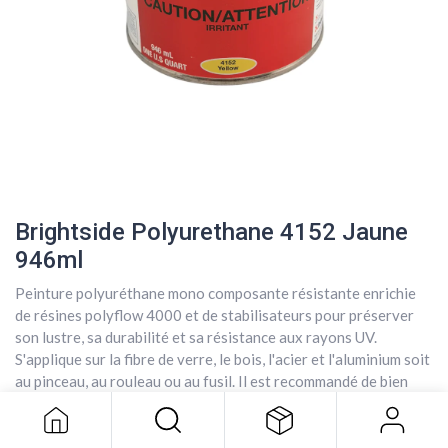
Brightside Polyurethane 4152 Jaune
946ml
Peinture polyuréthane mono composante résistante enrichie
de résines polyflow 4000 et de stabilisateurs pour préserver
Brightside Polyurethane 4152 Jaune
son lustre, sa durabilité et sa résistance aux rayons UV.
946ml
S'applique sur la fibre de verre, le bois, l'acier et l'aluminium soit
77,75
$
au pinceau, au rouleau ou au fusil. Il est recommandé de bien
laver la surface avec le nettoyeur/dégraisseur 202 suite au
sablage pour enlever les résidus et d'utiliser, préalablement à la
peinture, l'apprêt pre-kote pour aumenter l'adhérence.