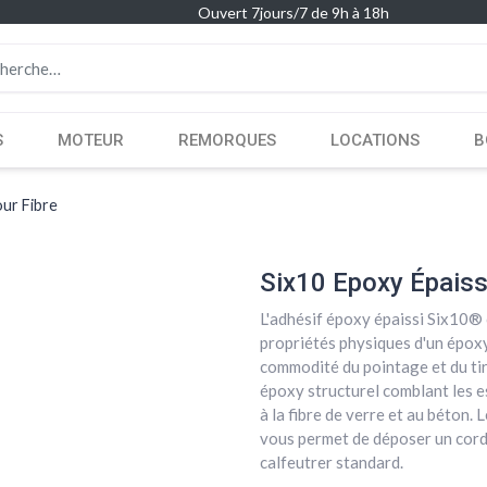
Ouvert 7jours/7 de 9h à 18h
S
MOTEUR
REMORQUES
LOCATIONS
B
ur Fibre
Six10 Epoxy Épaiss
L'adhésif époxy épaissi Six10® c
propriétés physiques d'un épo
commodité du pointage et du tir
époxy structurel comblant les 
à la fibre de verre et au béton. 
vous permet de déposer un cordo
calfeutrer standard.