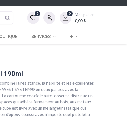
0
0
Mon panier
0,00
$
OUTIQUE
SERVICES
i 190ml
ombine la résistance, la fiabilité et les excellentes
xy WEST SYSTEM® en deux parties avec la
. La cartouche coaxiale auto-doseuse distribue un
espaces qui adhère fermement au bois, aux métaux,
Le tube est livré avec un mélangeur statique qui
n d'époxy épaissi avec n'importe quel pistolet à