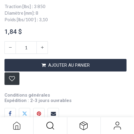
Traction [lbs] : 3 850
Diamètre [mm]: 8
Poids [lbs/100′] : 3,10
1,84
$
AJOUTER AU PANIER
Conditions générales
Expédition : 2-3 jours ouvrables
Corde Sta-Set 5/16 Bleu Fleck
1,84
$
Description