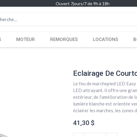
Ouvert 7jours/7 de 9h à 18h
S
MOTEUR
REMORQUES
LOCATIONS
B
Eclairage De Courto
Le feu de marchepied LED Easy F
LED attrayant. Il offre une gran
extérieur, de l'amélioration de l
lumière blanche est orientée vers
éclairer les marches, les zones 
41,30
$