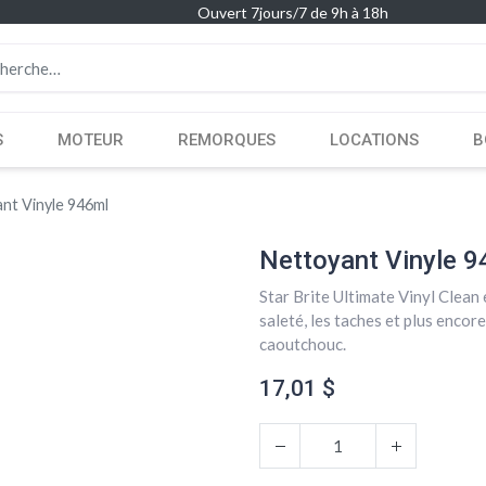
Ouvert 7jours/7 de 9h à 18h
S
MOTEUR
REMORQUES
LOCATIONS
B
nt Vinyle 946ml
Nettoyant Vinyle 
Star Brite Ultimate Vinyl Clean 
saleté, les taches et plus encore
caoutchouc.
17,01
$