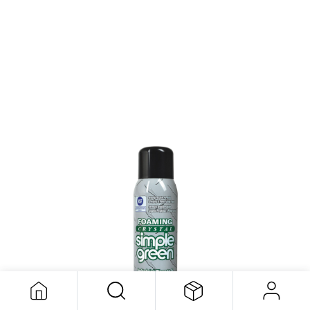
Simple Green Industrial Cleaner &
Degreaser 567g
9,51
$