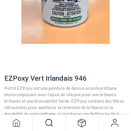
EZPoxy Vert Irlandais 946
Pettit EZPoxy est une peinture de dessus en polyuréthane
monocomposant avec l'ajout de silicone pour une brillance
EZPoxy Vert Irlandais 946
brillante et une brossabilité facile. EZPoxy contient des filtres
105,50
$
ultraviolets pour améliorer la rétention de brillance et la
durabilité du polyuréthane, ce qui donne une finition facile à
appliquer qui produit une brillance semblable à celle d'un
gelcoat avec un minimum d'effort.