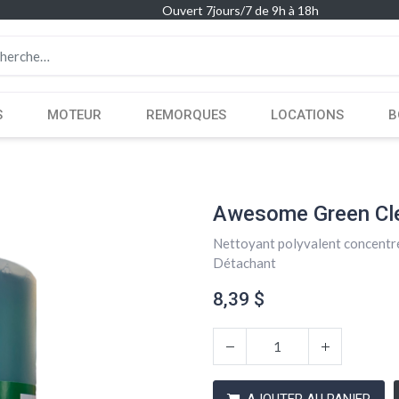
Ouvert 7jours/7 de 9h à 18h
S
MOTEUR
REMORQUES
LOCATIONS
B
Awesome Green Cle
Nettoyant polyvalent concentr
Détachant
8,39
$