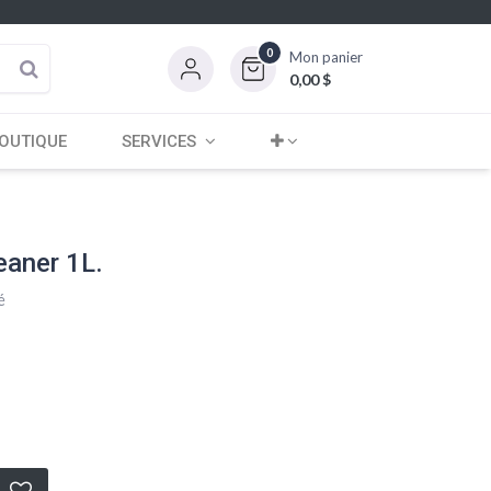
0
Mon panier
0,00
$
OUTIQUE
SERVICES
aner 1L.
é