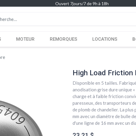
Ouvert 7jours/7 de 9h à 18h
S
MOTEUR
REMORQUES
LOCATIONS
B
ore
High Load Frictio
Disponible en 5 tailles. Fabriqu
anodisation grise dure unique «
charge et à faible friction convi
paresseux, des transporteurs d
de plomb de chandelier. La plus p
mm avec un diamètre de bulle de 
d'une ligne de 16 mm avec un di
23,21
$