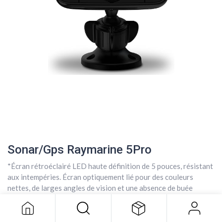
Sonar/Gps Raymarine 5Pro
*Écran rétroéclairé LED haute définition de 5 pouces, résistant
Sonar/Gps Raymarine 5Pro
aux intempéries. Écran optiquement lié pour des couleurs
627,71
$
nettes, de larges angles de vision et une absence de buée
interne.
*Sondeur double canal : sondeur CHIRP DownVision à large
spectre pour des images de qualité photographique et un