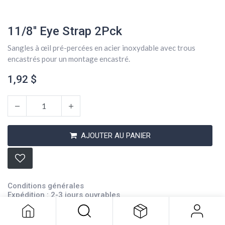
11/8'' Eye Strap 2Pck
Sangles à œil pré-percées en acier inoxydable avec trous
encastrés pour un montage encastré.
1,92
$
AJOUTER AU PANIER
11/8'' Eye Strap 2Pck
1,92
$
Conditions générales
Expédition : 2-3 jours ouvrables