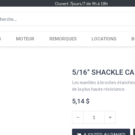
Ouvert 7jours/7 de 9h à 18h
S
MOTEUR
REMORQUES
LOCATIONS
B
5/16'' SHACKLE C
Les manilles à broches étanches
de la plus haute résistance.
5,14
$