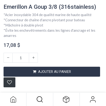
Emerillon A Goup 3/8 (316stainless)
*Acier inoxydable 304 de qualité marine de haute qualité
*Connecteur de chaîne d'ancre pivotant pour bateau
*Mâchoire à double pivot
*Évite les enchevêtrements dans les lignes d'ancrage et les
amarres
17,08
$
AJOUTER AU PANIER
Emerillon A Goup 3/8 (316stainless)
17,08
$
Conditions générales
Expédition : 2-3 jours ouvrables