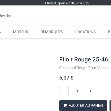
Ouvert 7jours/7 de 9h à 18h
S
MOTEUR
REMORQUES
LOCATIONS
B
Filoir Rouge 25-46
Chaumard Rouge Pour Viadana
5,07
$
AJOUTER AU PANIER