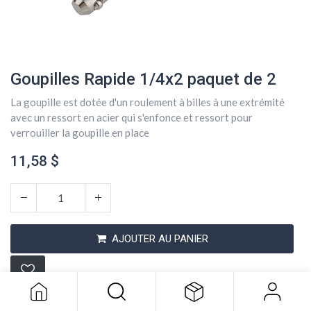
Goupilles Rapide 1/4x2 paquet de 2
La goupille est dotée d'un roulement à billes à une extrémité
avec un ressort en acier qui s'enfonce et ressort pour
verrouiller la goupille en place
11,58
$
Goupilles Rapide 1/4x2 paquet de 2
AJOUTER AU PANIER
11,58
$
Conditions générales