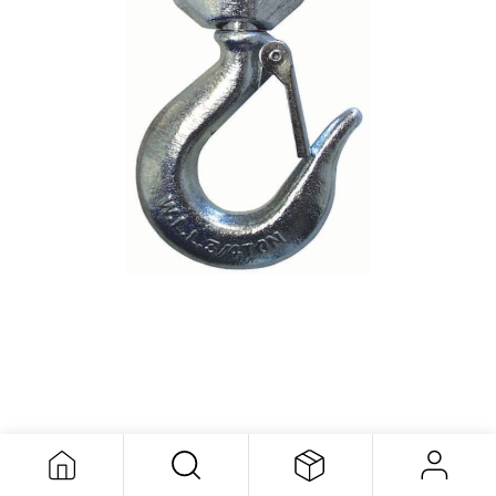
Heavy Duty Swivel Hook 6950lb
30,50
$