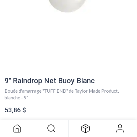
9'' Raindrop Net Buoy Blanc
Bouée d'amarrage "TUFF END" de Taylor Made Product,
blanche - 9"
9'' Raindrop Net Buoy Blanc
53,86
$
53,86
$