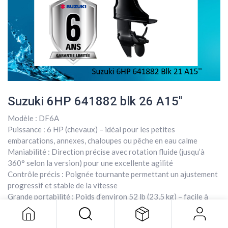
Suzuki 6HP 641882 blk 26 A15''
Modèle : DF6A
Puissance : 6 HP (chevaux) – idéal pour les petites
embarcations, annexes, chaloupes ou pêche en eau calme
Maniabilité : Direction précise avec rotation fluide (jusqu’à
360° selon la version) pour une excellente agilité
Suzuki 6HP 641882 blk 26 A15''
Contrôle précis : Poignée tournante permettant un ajustement
progressif et stable de la vitesse
2 199,00
$
Grande portabilité : Poids d’environ 52 lb (23,5 kg) – facile à
transporter et à installer par une seule personne
Autonomie pratique : Réservoir de carburant intégré d’environ