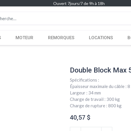
Ouvert 7jours/7 de 9h à 18h
S
MOTEUR
REMORQUES
LOCATIONS
B
Double Block Max 
Spécifications :
Épaisseur maximale du câble : 
Largeur : 34 mm
Charge de travail : 300 kg
Charge de rupture : 800 kg
40,57
$