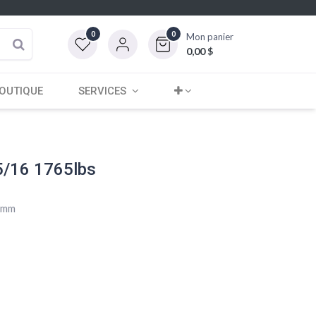
0
0
Mon panier
0,00
$
OUTIQUE
SERVICES
5/16 1765lbs
8 mm