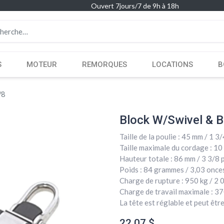
Ouvert 7jours/7 de 9h à 18h
S
MOTEUR
REMORQUES
LOCATIONS
B
/8
Block W/Swivel & B
Taille de la poulie : 45 mm / 1 3
Taille maximale du cordage : 10
Hauteur totale : 86 mm / 3 3/8 
Poids : 84 grammes / 3,03 once
Charge de rupture : 950 kg / 2 
Charge de travail maximale : 37
La tête est réglable et peut être
22,07
$