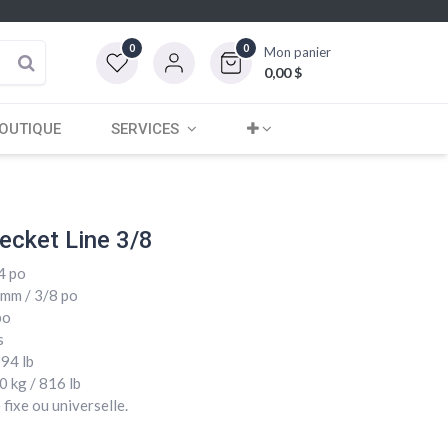
0
0
Mon panier
0,00
$
OUTIQUE
SERVICES
ecket Line 3/8
/4 po
 mm / 3/8 po
po
s
094 lb
0 kg / 816 lb
 fixe ou universelle.