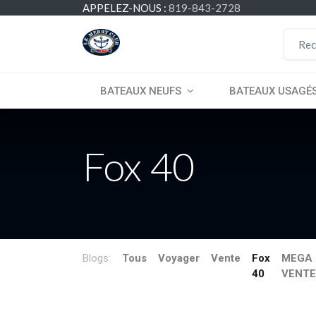
APPELEZ-NOUS :
819-843-2728
BATEAUX NEUFS
BATEAUX USAGÉ
Fox 40
Blogs:
Tous
Voyager
Vente
Fox
MEGA
40
VENTE