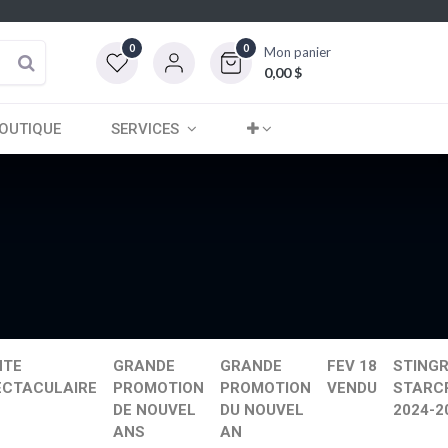
0
0
Mon panier
0,00
$
OUTIQUE
SERVICES
NTE
GRANDE
GRANDE
FEV 18
STINGR
ECTACULAIRE
PROMOTION
PROMOTION
VENDU
STARC
DE NOUVEL
DU NOUVEL
2024-2
ANS
AN