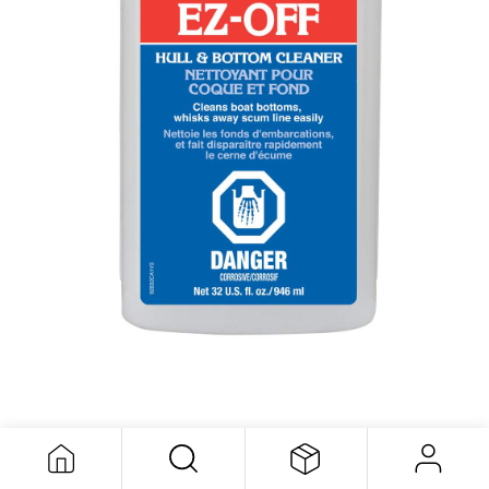
EZ-ON, EZ-OFF 946ml
18,33
$