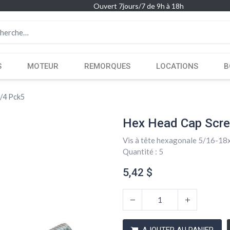
Ouvert 7jours/7 de 9h à 18h
S
MOTEUR
REMORQUES
LOCATIONS
B
/4 Pck5
Hex Head Cap Scre
Vis à tête hexagonale 5/16-18
Quantité : 5
5,42
$