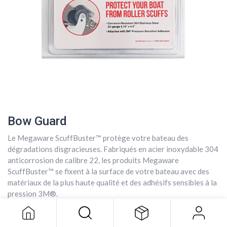
Bow Guard
Le Megaware ScuffBuster™ protège votre bateau des
dégradations disgracieuses. Fabriqués en acier inoxydable 304
anticorrosion de calibre 22, les produits Megaware
Bow Guard
ScuffBuster™ se fixent à la surface de votre bateau avec des
matériaux de la plus haute qualité et des adhésifs sensibles à la
31,82
$
pression 3M®.
31,82
$