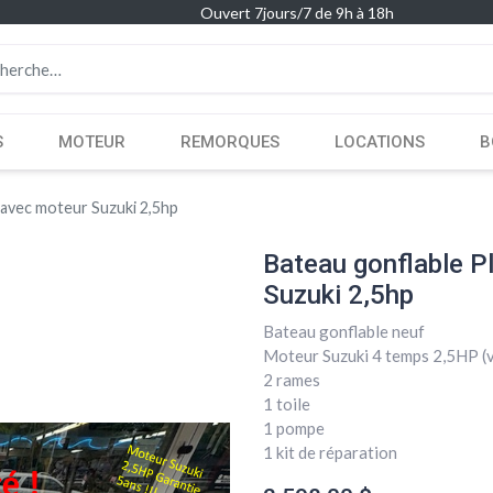
Ouvert 7jours/7 de 9h à 18h
S
MOTEUR
REMORQUES
LOCATIONS
B
l avec moteur Suzuki 2,5hp
Bateau gonflable P
Suzuki 2,5hp
Bateau gonflable neuf
Moteur Suzuki 4 temps 2,5HP (v
2 rames
1 toile
1 pompe
1 kit de réparation