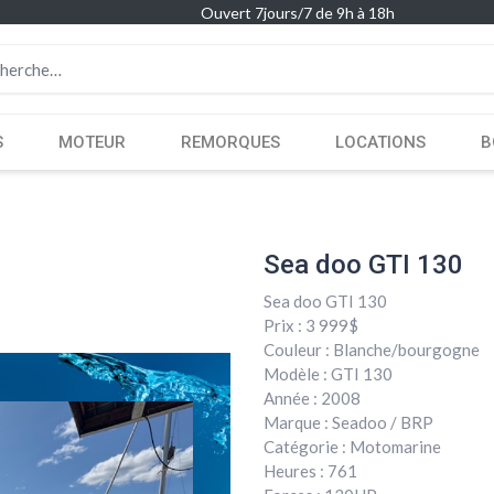
Ouvert 7jours/7 de 9h à 18h
S
MOTEUR
REMORQUES
LOCATIONS
B
Sea doo GTI 130
Sea doo GTI 130
Prix : 3 999$
Couleur : Blanche/bourgogne
Modèle : GTI 130
Année : 2008
Marque : Seadoo / BRP
Catégorie : Motomarine
Heures : 761