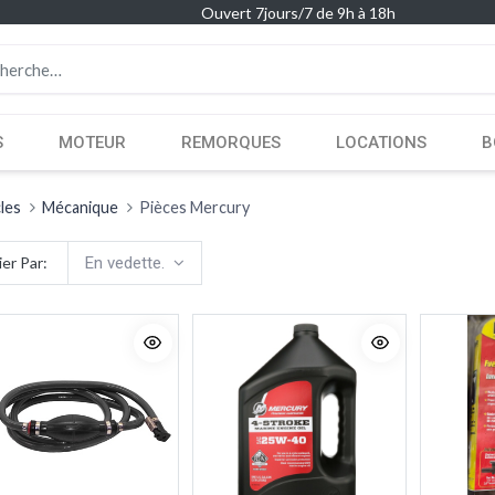
Ouvert 7jours/7 de 9h à 18h
S
MOTEUR
REMORQUES
LOCATIONS
B
cles
Mécanique
Pièces Mercury
ier Par:
En vedette.