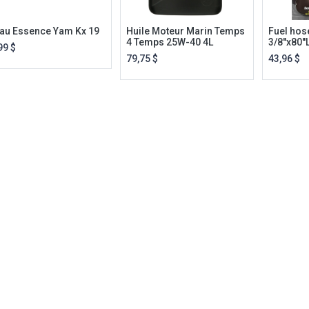
au Essence Yam Kx 19
Huile Moteur Marin Temps
Fuel hos
4 Temps 25W-40 4L
3/8''x80''
99
$
79,75
$
43,96
$