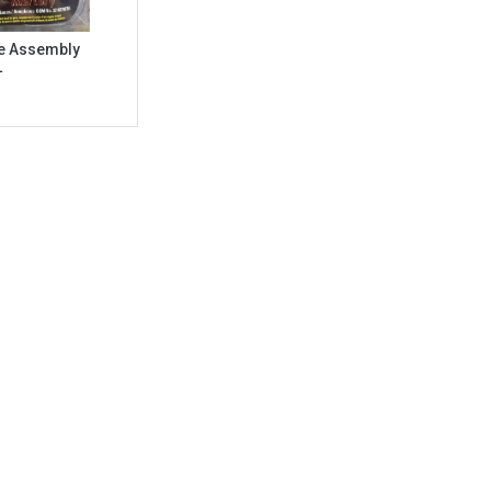
e Assembly
L