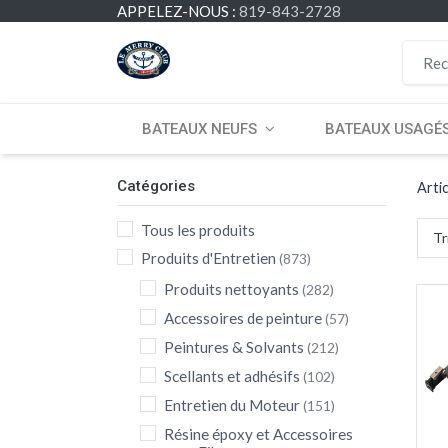
APPELEZ-NOUS :
819-843-2728
BATEAUX NEUFS
BATEAUX USAGÉ
Catégories
Arti
Tous les produits
Tr
Produits d'Entretien
(873)
Produits nettoyants
(282)
Accessoires de peinture
(57)
Peintures & Solvants
(212)
Scellants et adhésifs
(102)
Entretien du Moteur
(151)
Résine époxy et Accessoires