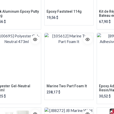
k Aluminum Epoxy Putty
Epoxy Faststeel 114g
Kit de Ré
4g
Bateau e
19,56
$
56
$
67,90
$
yester Gel-Neutral
Marine Two Part Foam It
Epoxy Ad
3ml
Resin/Ha
238,17
$
25
$
30,52
$