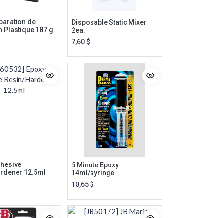
paration de
Disposable Static Mixer
n Plastique 187 g
2ea.
7,60
$
hesive
5 Minute Epoxy
rdener 12.5ml
14ml/syringe
10,65
$