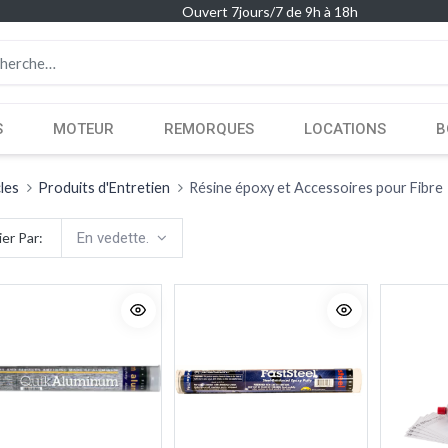
Ouvert 7jours/7 de 9h à 18h
S
MOTEUR
REMORQUES
LOCATIONS
B
cles
Produits d'Entretien
Résine époxy et Accessoires pour Fibre
ier Par:
En vedette.