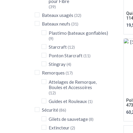
pour Fibre
(39)
Qui
Bateaux usagés
(32)
11
Bateaux neufs
(31)
19,
Plastimo (bateaux gonflables)
(9)
Starcraft
(12)
Ponton Starcraft
(11)
Stingray
(4)
Remorques
(17)
Attelages de Remorque,
Boules et Accessoires
(12)
Pol
Guides et Rouleaux
(1)
47
Sécurité
(86)
60,
Gilets de sauvetage
(8)
Extincteur
(2)